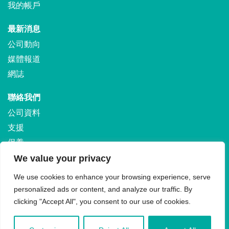
我的帳戶
最新消息
公司動向
媒體報道
網誌
聯絡我們
公司資料
支援
保養
運輸和退貨
We value your privacy
We use cookies to enhance your browsing experience, serve
personalized ads or content, and analyze our traffic. By
clicking "Accept All", you consent to our use of cookies.
© 2024 by Growgreen Limited. All Rights Reserved. †aspara® are registered