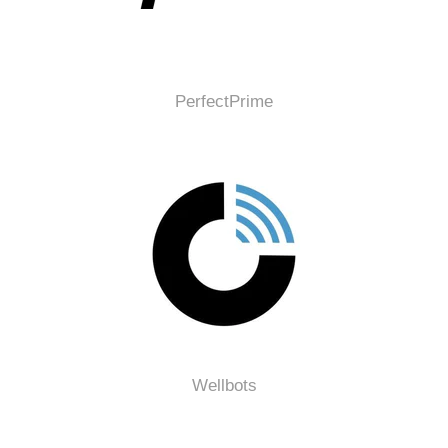
PerfectPrime
Wellbots