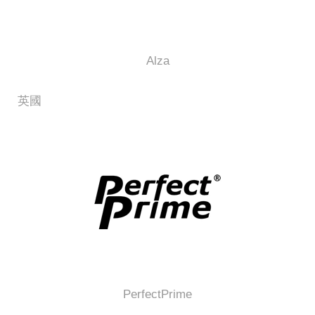
Alza
英國
PerfectPrime