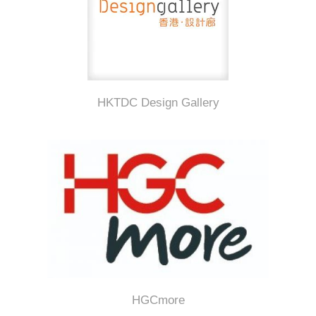
HKTDC Design Gallery
HGCmore