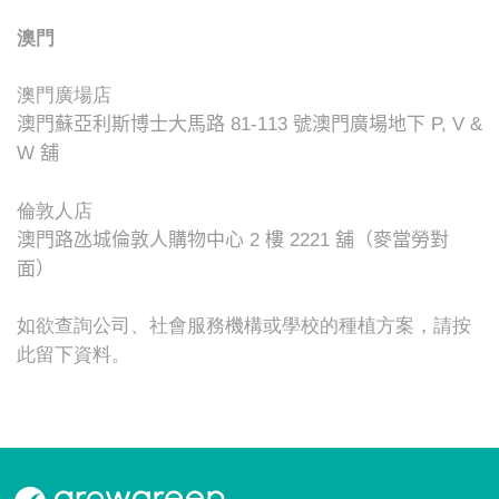
澳門
澳門廣場店
澳門蘇亞利斯博士大馬路
81-113
號澳門廣場地下
P, V &
W
舖
倫敦人店
澳門路氹城倫敦人購物中心
2
樓
2221
舖（麥當勞對
面）
如欲查詢公司、社會服務機構或學校的種植方案，
請按
此留下資料
。