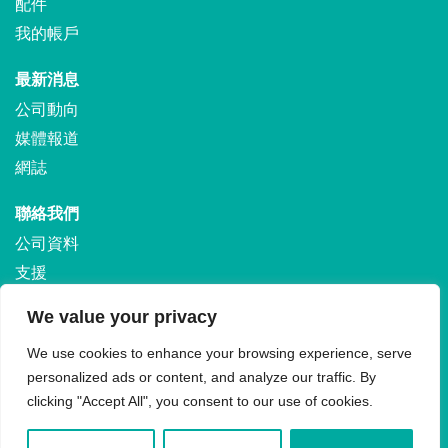
配件
我的帳戶
最新消息
公司動向
媒體報道
網誌
聯絡我們
公司資料
支援
保養
We value your privacy
運輸和退貨
We use cookies to enhance your browsing experience, serve
personalized ads or content, and analyze our traffic. By
clicking "Accept All", you consent to our use of cookies.