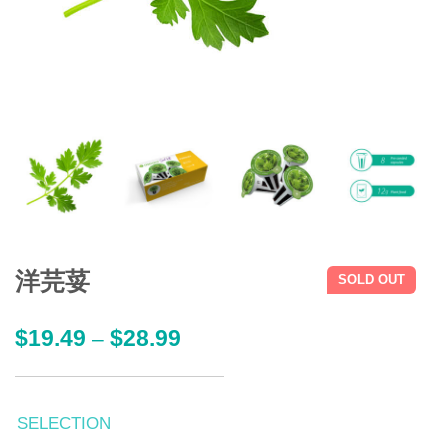
洋芫荽
SOLD OUT
$
19.49
$
28.99
–
SELECTION