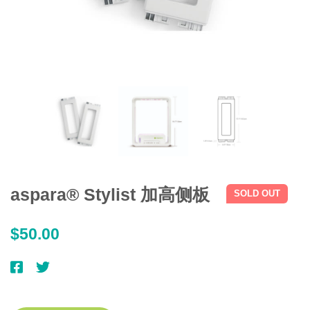
aspara® Stylist 加高侧板
SOLD OUT
$
50.00