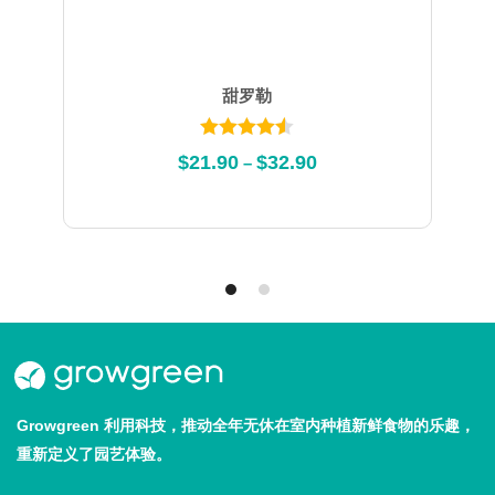
甜罗勒
Rated
$
21.90
$
32.90
–
4.50
out of
5
Growgreen 利用科技，推动全年无休在室内种植新鲜食物的乐趣，
重新定义了园艺体验。