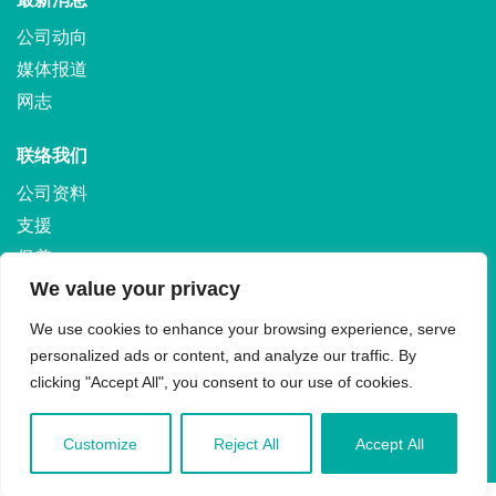
公司动向
媒体报道
网志
联络我们
公司资料
支援
保养
We value your privacy
运输和退货
We use cookies to enhance your browsing experience, serve
personalized ads or content, and analyze our traffic. By
clicking "Accept All", you consent to our use of cookies.
© 2024 by Growgreen Limited. All Rights Reserved. †aspara® are registered
Customize
Reject All
Accept All
trademarks of aspara Limited
Privacy Policy
Terms & Conditions