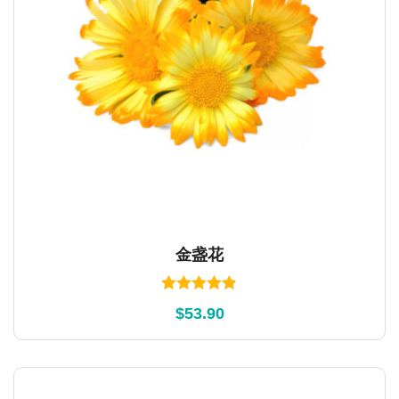
​金盏花
Rated
4.80
$
53.90
out of 5