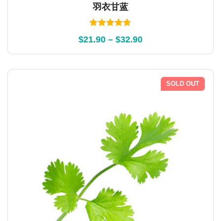
羽衣甘蓝
Rated
4.83
$
21.90
–
$
32.90
out of 5
SOLD OUT