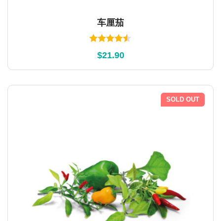
车厘茄
Rated
$
21.90
4.45
out of
5
SOLD OUT