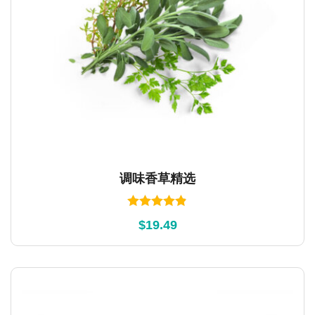
调味香草精选
Rated
4.83
$
19.49
out of 5