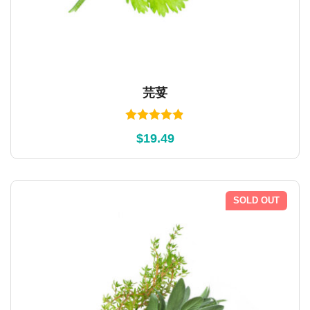
芫荽
Rated
4.80
$
19.49
out of 5
SOLD OUT