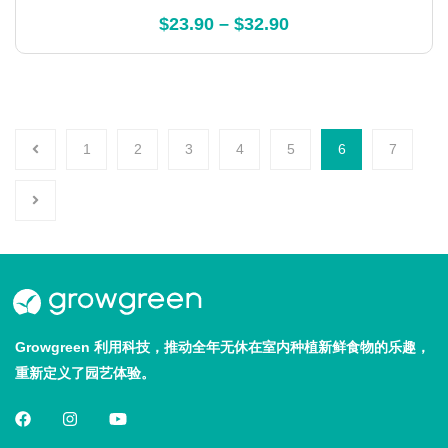
Rated
4.80
$
23.90
–
$
32.90
out of 5
1
2
3
4
5
6
7
Growgreen 利用科技，推动全年无休在室内种植新鲜食物的乐趣，
重新定义了园艺体验。