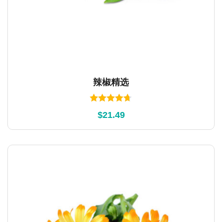
辣椒精选
Rated
4.67
$
21.49
out of 5