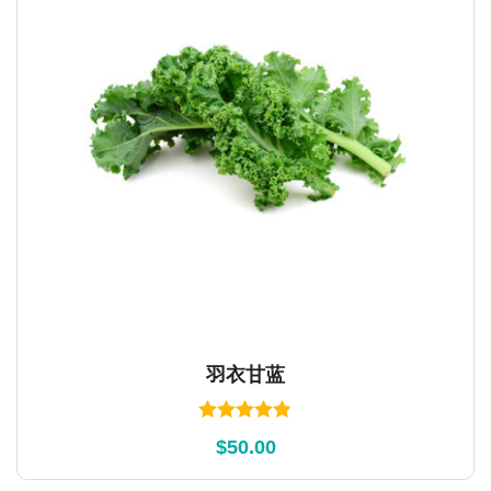
羽衣甘蓝
Rated
4.83
$
50.00
out of 5