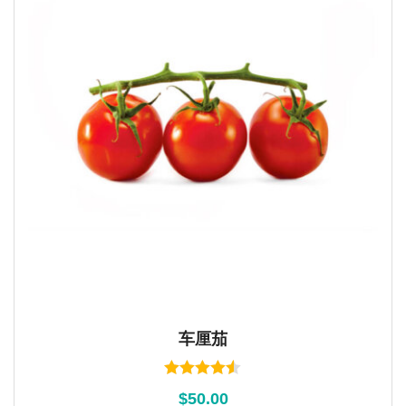
车厘茄
Rated
$
50.00
4.45
out of